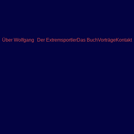
Die website wird aktuell bearbeitet.
Über Wolfgang
Der Extremsportler
Das Buch
Vorträge
Kontakt